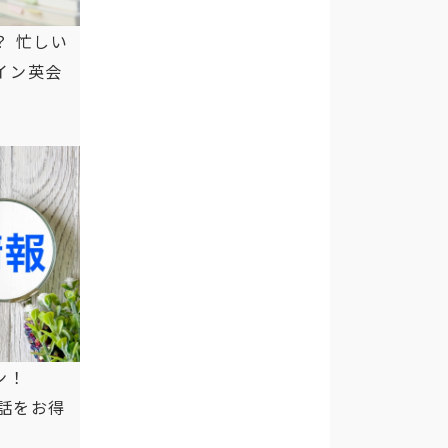
？ 忙しい
イン英会
ン！
会話をお得