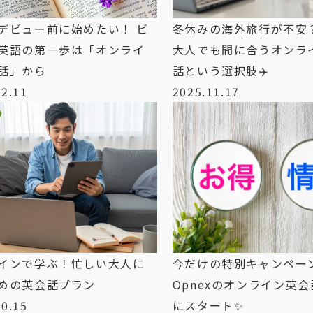
デビュー前に始めたい！ ビ
冬休みの海外旅行が不安
英語の第一歩は「オンライ
大人でも間に合うオンラ
話」から
話という選択肢✈️
12.11
2025.11.17
インで学ぶ！忙しい大人に
今だけの特別キャンペー
めの英会話プラン
Opnexのオンライン英
10.15
にスタート✨