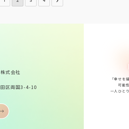
1
2
3
4
ａ株式会社
「幸せを
可能
墨田区両国3-4-10
一人ひと