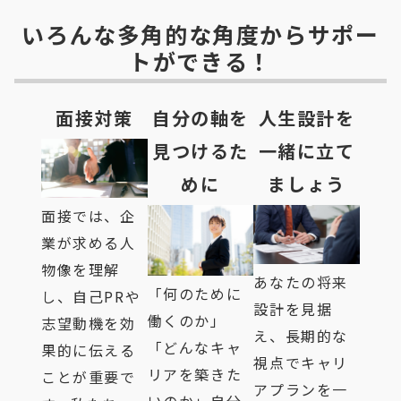
いろんな多角的な角度からサポー
トができる！
面接対策
自分の軸を
人生設計を
見つけるた
一緒に立て
めに
ましょう
面接では、企
業が求める人
物像を理解
あなたの将来
「何のために
し、自己PRや
設計を見据
働くのか」
志望動機を効
え、長期的な
「どんなキャ
果的に伝える
視点でキャリ
リアを築きた
ことが重要で
アプランを一
いのか」自分