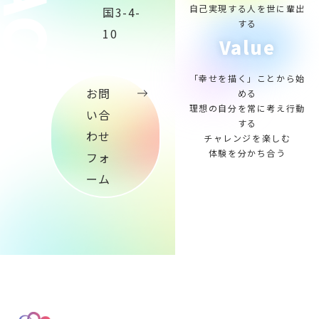
自己実現する人を世に輩出
国3-4-
する
10
Value
「幸せを描く」ことから始
お問
める
理想の自分を常に考え行動
い合
する
わせ
チャレンジを楽しむ
体験を分かち合う
フォ
ーム