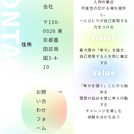
ONTACT
人材の輩出
会社
可能性の広がる場を提供
し、
一人ひとりが自己実現する
〒130-
力をつける
0026 東
Vision
京都墨
住所
田区両
最大限の「幸せ」を描き、
自己実現する人を世に輩出
国3-4-
する
10
Value
「幸せを描く」ことから始
お問
める
理想の自分を常に考え行動
い合
する
わせ
チャレンジを楽しむ
体験を分かち合う
フォ
ーム