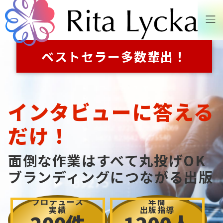
ベストセラー
多数輩出！
インタビューに答える
だけ！
面倒な作業はすべて丸投げOK
ブランディングにつながる出版
プロデュース
年間
実績
出版指導