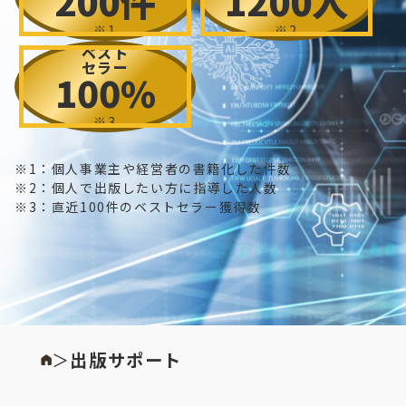
200件
1200人
※1
※2
ベスト
セラー
100%
※3
※1：個人事業主や経営者の書籍化した件数
※2：個人で出版したい方に指導した人数
※3：直近100件のベストセラー獲得数
＞
出版サポート