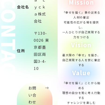
ONTACT
Mission
会社名
ｙｃｋ
「幸せを描く」事の出来る
ａ株式
人材の輩出
会社
可能性の広がる場を提供
し、
一人ひとりが自己実現する
〒130-
力をつける
0026 東
Vision
京都墨
住所
田区両
最大限の「幸せ」を描き、
自己実現する人を世に輩出
国3-4-
する
10
Value
「幸せを描く」ことから始
お問
める
理想の自分を常に考え行動
い合
する
わせ
チャレンジを楽しむ