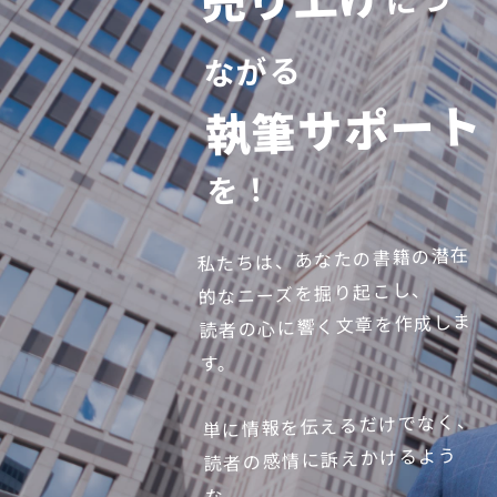
ながる
執筆サポート
を！
私たちは、あなたの書籍の潜在
的なニーズを掘り起こし、
読者の心に響く文章を作成しま
す。
単に情報を伝えるだけでなく、
読者の感情に訴えかけるよう
な、