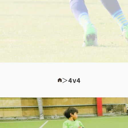
＞
4v4