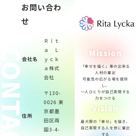
お問い合わ
せ
Ｒｉｔ
ONTACT
ａ Ｌ
Mission
会社名
ｙｃｋ
「幸せを描く」事の出来る
ａ株式
人材の輩出
会社
可能性の広がる場を提供
し、
一人ひとりが自己実現する
〒130-
力をつける
0026 東
Vision
京都墨
住所
田区両
最大限の「幸せ」を描き、
自己実現する人を世に輩出
国3-4-
する